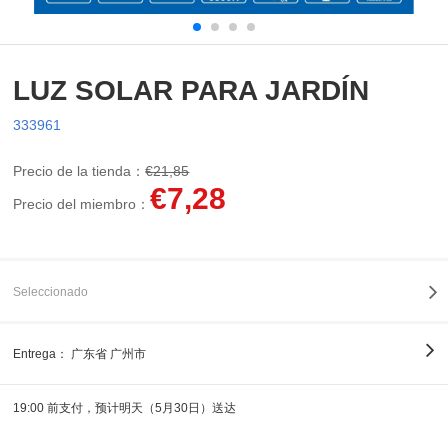
LUZ SOLAR PARA JARDÍN
333961
Precio de la tienda：
€21,85
€7,28
Precio del miembro：
Seleccionado
Entrega：
广东省 广州市
19:00 前支付，预计明天（5月30日）送达